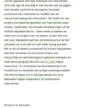
winter gepaard met een toename van haarverlies. 
Ook hier ligt de oorzaak in het korten van de dagen, 
met minder zonlicht en de daarbij horende 
productie van vitamines en stoffen die de 
natuurlijke haargroei stimuleren. Dit staat los van 
andere oorzakelijke gevallen van haarverlies zoals 
stress, medicatie, hormonale veranderingen of de 
erfelijk bepaalde factor. Geen enkel probleem en 
niets om je zorgen over te maken, al kan het zijn 
dat voor bepaalde haartjes de levenscyclus na het 
uitvallen op is en dat zij niet meer terug groeien. 
Wil je dit probleem preventief of instant aanpakken, 
dan kan je kiezen uit ons assortiment van 
natuurlijke en dermatologisch geteste shampoo en 
haarverzorgingsproducten van 
o' right
 tegen 
haaruitval. Zij stimuleren de doorbloeding in de 
hoofdhuid en bevatten de nodige voedingsstoffen 
die doordringen tot in de haarzakjes om je te 
behoeden tegen ongewenst of toenemend 
haarverlies. 
Product in de kijker