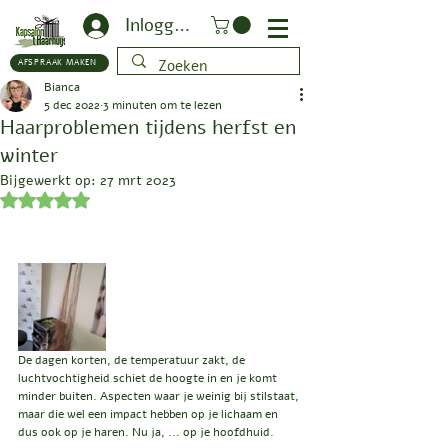
Inloggen
AFSPRAAK MAKEN
Bianca
5 dec 2022
3 minuten om te lezen
Haarproblemen tijdens herfst en
winter
Bijgewerkt op:
27 mrt 2023
Beoordeeld met NaN uit 5 sterren.
De dagen korten, de temperatuur zakt, de 
luchtvochtigheid schiet de hoogte in en je komt 
minder buiten. Aspecten waar je weinig bij stilstaat, 
maar die wel een impact hebben op je lichaam en 
dus ook op je haren. Nu ja, ... op je hoofdhuid. 