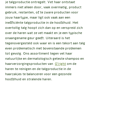
je talgproductie ontregelt. Vet haar ontstaat 
immers niet alleen door, vaak overmatig, product 
gebruik, restanten, of te zware producten voor 
jouw haartype, maar ligt ook vaak aan een 
inefficiënte talgproductie in de hoofdhuid. Het 
overtollig talg hoopt zich dan op en verspreid zich 
over de haren wat ze vet maakt en je een typische 
onaangename geur geeft. Uiteraard is het 
tegenovergesteld ook waar en is een tekort aan talg 
even problematisch met bovenstaande problemen 
tot gevolg. Ons assortiment tegen vet haar 
natuurlijke en dermatologisch geteste shampoo en 
haarverzorgingsproducten van  
O'right
 om de 
haren te reinigen en de talgproductie in de 
haarzakjes te balanceren voor een gezonde 
hoofdhuid en stralende haren. 