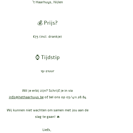
't Haarhuys, Nijlen
💰 Prijs?
€75 (incl. drankje)
⌚ Tijdstip
19-21uur
Wil je erbij zijn? Schrijf je in via
info@hethaarhuys.be
of bel ons op
03/411.28.84
Wij kunnen niet wachten om samen met jou aan de
slag te gaan! 🔥
Liefs,