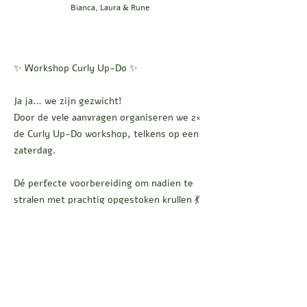
Bianca, Laura & Rune
✨ Workshop Curly Up-Do ✨
Ja ja… we zijn gezwicht!
Door de vele aanvragen organiseren we 2×
de Curly Up-Do workshop, telkens op een
zaterdag.
Dé perfecte voorbereiding om nadien te
stralen met prachtig opgestoken krullen 💃
🌀
📅 Wanneer?
• Zaterdag 14 februari 2026
• Zaterdag 21 maart 2026