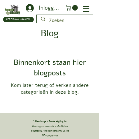
Inloggen
AFSPRAAK MAKEN
Blog
Binnenkort staan hier
blogposts
Kom later terug of verken andere
categorieën in deze blog.
't Haarhuys / Renka styling bv
:
Woeringenstraat 11A, 2560 Nijlen
034112884
/
info@hethaarhuys.be
BE0474396019