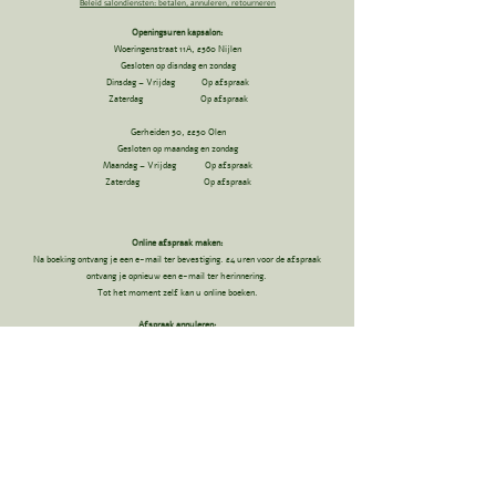
Beleid salondiensten: betalen, annuleren, retourneren
Openingsuren kapsalon:
Woeringenstraat 11A, 2560 Nijlen
Gesloten op disndag en zondag
Dinsdag – Vrijdag Op afspraak
Zaterdag Op afspraak
Gerheiden 50, 2250 Olen
Gesloten op maandag en zondag
Maandag – Vrijdag Op afspraak
Zaterdag Op afspraak
Online afspraak maken:
Na boeking ontvang je een e-mail ter bevestiging. 24 uren voor de afspraak
ontvang je opnieuw een e-mail ter herinnering.
Tot het moment zelf kan u online boeken.
Afspraak annuleren:
Je kan ONLINE je afspraak tot 12 uur op voorhand kosteloos annuleren. Binnen
de 12 uur annuleren kan dit enkel telefonisch.
Meer dan 24u vooraf: GRATIS​
Minder dan 12u vooraf: 50
% van de prijs van de geboekte dienst.
Niet opdagen: 100% van de geboekte dienst.
Webshop
:
GRATIS VERZENDING vanaf 60€ in België.