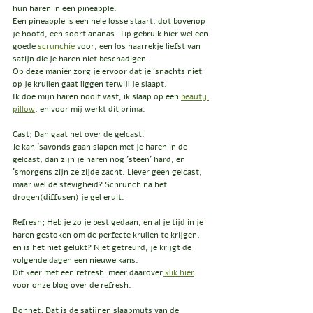
hun haren in een pineapple.
Een pineapple is een hele losse staart, dot bovenop 
je hoofd, een soort ananas. Tip gebruik hier wel een 
goede 
scrunchie
 voor, een los haarrekje liefst van 
satijn die je haren niet beschadigen.
Op deze manier zorg je ervoor dat je 'snachts niet 
op je krullen gaat liggen terwijl je slaapt.
Ik doe mijn haren nooit vast, ik slaap op een 
beauty 
pillow
, en voor mij werkt dit prima.
Cast; Dan gaat het over de gelcast.
Je kan 'savonds gaan slapen met je haren in de 
gelcast, dan zijn je haren nog 'steen' hard, en 
'smorgens zijn ze zijde zacht. Liever geen gelcast, 
maar wel de stevigheid? Schrunch na het 
drogen(diffusen) je gel eruit.
Refresh; Heb je zo je best gedaan, en al je tijd in je 
haren gestoken om de perfecte krullen te krijgen, 
en is het niet gelukt? Niet getreurd, je krijgt de 
volgende dagen een nieuwe kans.
Dit keer met een refresh  meer daarover
 klik hier
voor onze blog over de refresh.
Bonnet; Dat is de satijnen slaapmuts van de 