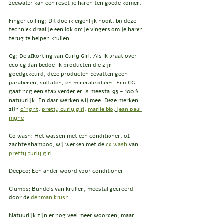
zeewater kan een reset je haren ten goede komen. 
Finger coiling; Dit doe ik eigenlijk nooit, bij deze 
techniek draai je een lok om je vingers om je haren 
terug te helpen krullen.
Cg; De afkorting van Curly Girl. Als ik praat over 
eco cg dan bedoel ik producten die zijn 
goedgekeurd, deze producten bevatten geen 
parabenen, sulfaten, en minerale olieën. Eco CG 
gaat nog een stap verder en is meestal 95 - 100 % 
natuurlijk. En daar werken wij mee. Deze merken 
zijn 
o'right
, 
pretty curly girl
, 
marlie bio
, 
jean paul 
myne
Co wash; Het wassen met een conditioner, of 
zachte shampoo, wij werken met de 
co wash
 van 
pretty curly girl
.
Deepco; Een ander woord voor conditioner
Clumps; Bundels van krullen, meestal gecreërd 
door de 
denman brush
Natuurlijk zijn er nog veel meer woorden, maar 