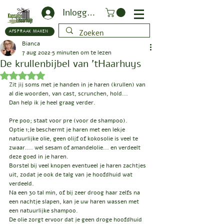
Inloggen
AFSPRAAK MAKEN
Bianca
7 aug 2022
5 minuten om te lezen
De krullenbijbel van 'tHaarhuys
Beoordeeld met NaN uit 5 sterren.
Zit jij soms met je handen in je haren (krullen) van 
al die woorden, van cast, scrunchen, hold...
Dan help ik je heel graag verder.
Pre poo; staat voor pre (voor de shampoo).
Optie 1;Je beschermt je haren met een lekje 
natuurlijke olie, geen olijf of kokosolie is veel te 
zwaar.... wel sesam of amandelolie... en verdeelt 
deze goed in je haren.
Borstel bij veel knopen eventueel je haren zachtjes 
uit, zodat je ook de talg van je hoofdhuid wat 
verdeeld.
Na een 30 tal min, of bij zeer droog haar zelfs na 
een nachtje slapen, kan je uw haren wassen met 
een natuurlijke shampoo.
De olie zorgt ervoor dat je geen droge hoofdhuid 