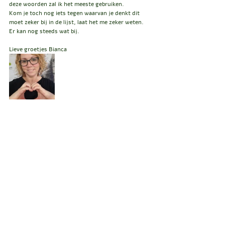
deze woorden zal ik het meeste gebruiken.
Kom je toch nog iets tegen waarvan je denkt dit 
moet zeker bij in de lijst, laat het me zeker weten.
Er kan nog steeds wat bij.
Lieve groetjes Bianca
gezondeharen
krullenkapper
gezondekrullen
hethaarhuysnijlen
hethaarhuys
cgproducten
cgeco
prettycurlygirl
curlsys
satijnenkussensloop