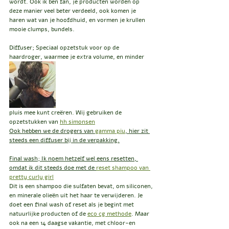
wordt. Ook ik ben fan, je producten worden op 
deze manier veel beter verdeeld, ook komen je 
haren wat van je hoofdhuid, en vormen je krullen 
mooie clumps, bundels.
Diffuser; Speciaal opzetstuk voor op de 
haardroger, waarmee je extra volume, en minder 
pluis mee kunt creëren. Wij gebruiken de 
opzetstukken van 
hh simonsen
Ook hebben we de drogers van 
gamma piu
, hier zit 
steeds een diffuser bij in de verpakking.
Final wash; Ik noem hetzelf wel eens resetten, 
omdat ik dit steeds doe met de 
reset shampoo van 
pretty curly girl
Dit is een shampoo die sulfaten bevat, om siliconen, 
en minerale olieën uit het haar te verwijderen. Je 
doet een final wash of reset als je begint met 
natuurlijke producten of de 
eco cg methode
. Maar 
ook na een 14 daagse vakantie, met chloor-en 