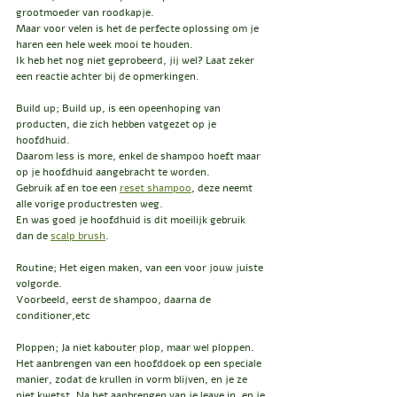
grootmoeder van roodkapje.
Maar voor velen is het de perfecte oplossing om je 
haren een hele week mooi te houden.
Ik heb het nog niet geprobeerd, jij wel? Laat zeker 
een reactie achter bij de opmerkingen.
Build up; Build up, is een opeenhoping van 
producten, die zich hebben vatgezet op je 
hoofdhuid.
Daarom less is more, enkel de shampoo hoeft maar 
op je hoofdhuid aangebracht te worden.
Gebruik af en toe een 
reset shampoo
, deze neemt 
alle vorige productresten weg.
En was goed je hoofdhuid is dit moeilijk gebruik 
dan de 
scalp brush
.
Routine; Het eigen maken, van een voor jouw juiste 
volgorde.
Voorbeeld, eerst de shampoo, daarna de 
conditioner,etc
Ploppen; Ja niet kabouter plop, maar wel ploppen.
Het aanbrengen van een hoofddoek op een speciale 
manier, zodat de krullen in vorm blijven, en je ze 
niet kwetst. Na het aanbrengen van je leave in, en je 