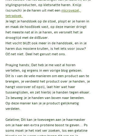
stylingsproducten, op kletsnatte haren. Knijp 
(scrunch) je de haren uit met een 
microvezel, 
tetradoek.
Je legt je handdoek op de stoel, plopt er je haren in 
en maak de hoofdoek vast, op deze manier dringt 
het meeste nat al in je haren, en versnelt het je 
droogtijd met de diffuser.
Het vocht blijft ook meer in de handdoek, en in je 
haren dus mooiere krullen, is het iets voor jouw? 
Of net niet. Deel het gerust met ons.
Praying hands; Dat heb je me vast al horen 
vertellen, og ergens in een vorige blog gelezen.
Dit is 1 van de vele manieren om een product aan te 
brengen, je verdeeld het product over je handen, je 
hangt voorover of opzij, laat hier wat haar 
tussenglijden, en zet hierbij je handen tegen elkaar. 
Zo beweeg je je handen van boven naar beneden.
Op deze manier kan je je product gelijkmatig 
verdelen.
Gelatine; Dit kan je toevoegen aan je haarmasker 
om je haar een extra proteine boost te geven... Ps 
soms moet je het niet ver zoeken, los een gelatine 
blaadje op in warm water breng dit aan op je 