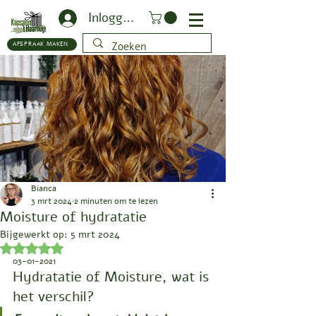
Inloggen
AFSPRAAK MAKEN
Bianca
3 mrt 2024
2 minuten om te lezen
Moisture of hydratatie
Bijgewerkt op:
5 mrt 2024
Beoordeeld met NaN uit 5 sterren.
03-01-2021
Hydratatie of Moisture, wat is 
het verschil?