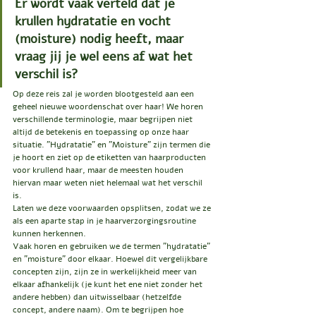
Er wordt vaak verteld dat je 
krullen hydratatie en vocht 
(moisture) nodig heeft, maar 
vraag jij je wel eens af wat het 
verschil is? 
Op deze reis zal je worden blootgesteld aan een 
geheel nieuwe woordenschat over haar! We horen 
verschillende terminologie, maar begrijpen niet 
altijd de betekenis en toepassing op onze haar 
situatie. "Hydratatie" en "Moisture" zijn termen die 
je hoort en ziet op de etiketten van haarproducten 
voor krullend haar, maar de meesten houden 
hiervan maar weten niet helemaal wat het verschil 
is.
Laten we deze voorwaarden opsplitsen, zodat we ze 
als een aparte stap in je haarverzorgingsroutine 
kunnen herkennen.
Vaak horen en gebruiken we de termen "hydratatie" 
en "moisture" door elkaar. Hoewel dit vergelijkbare 
concepten zijn, zijn ze in werkelijkheid meer van 
elkaar afhankelijk (je kunt het ene niet zonder het 
andere hebben) dan uitwisselbaar (hetzelfde 
concept, andere naam). Om te begrijpen hoe 