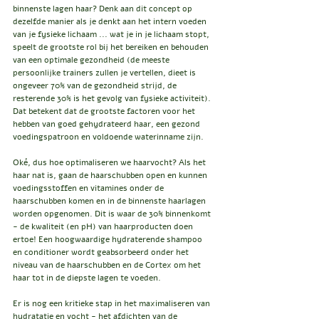
binnenste lagen haar? Denk aan dit concept op 
dezelfde manier als je denkt aan het intern voeden 
van je fysieke lichaam ... wat je in je lichaam stopt, 
speelt de grootste rol bij het bereiken en behouden 
van een optimale gezondheid (de meeste 
persoonlijke trainers zullen je vertellen, dieet is 
ongeveer 70% van de gezondheid strijd, de 
resterende 30% is het gevolg van fysieke activiteit). 
Dat betekent dat de grootste factoren voor het 
hebben van goed gehydrateerd haar, een gezond 
voedingspatroon en voldoende waterinname zijn.
Oké, dus hoe optimaliseren we haarvocht? Als het 
haar nat is, gaan de haarschubben open en kunnen 
voedingsstoffen en vitamines onder de 
haarschubben komen en in de binnenste haarlagen 
worden opgenomen. Dit is waar de 30% binnenkomt 
- de kwaliteit (en pH) van haarproducten doen 
ertoe! Een hoogwaardige hydraterende shampoo 
en conditioner wordt geabsorbeerd onder het 
niveau van de haarschubben en de Cortex om het 
haar tot in de diepste lagen te voeden.
Er is nog een kritieke stap in het maximaliseren van 
hydratatie en vocht - het afdichten van de 