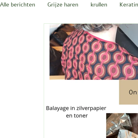
Alle berichten
Grijze haren
krullen
Kerati
Natuurlijke producten BY CREOSA
Tools en m
Schilfers, hoofdhuid
Cadeaubon
Hoofdhu
Plantenkleuring van Rodolphe & Co
Online re