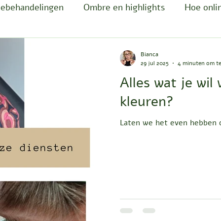
nebehandelingen
Ombre en highlights
Hoe onli
ust haves
Producten van bij de kapper
Haaruit
Bianca
29 jul 2025
4 minuten om te
Alles wat je wil
id wassen
Stijl Haar
Nieuwsbrief
kleuren?
Laten we het even hebben o
serveren
Luizen
Kinderen en krullen