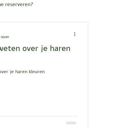
ne reserveren?
val
 lezen
 weten over je haren
ver je haren kleuren