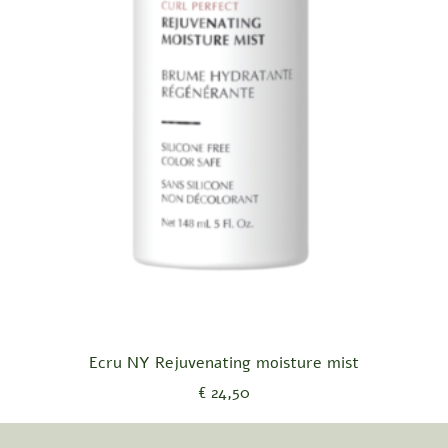
Snel overzicht
Ecru NY Rejuvenating moisture mist
Prijs
€ 24,50