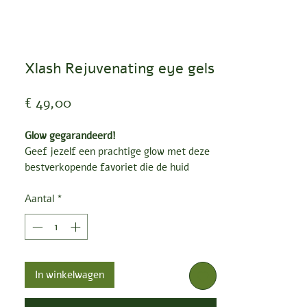
Xlash Rejuvenating eye gels
Prijs
€ 49,00
Glow gegarandeerd!
Geef jezelf een prachtige glow met deze
bestverkopende favoriet die de huid
onder de ogen hydrateert, verzacht en
voller doet aanvoelen.
Aantal
*
Onze Rejuvenating Eye Gels zijn dé
must-have voor de droge huid. De
formule bevat zeven soorten
hyaluronzuur, versterkende aminozuren
In winkelwagen
en kalmerende lavendel.
Hyaluronzuur bindt vocht en houdt het