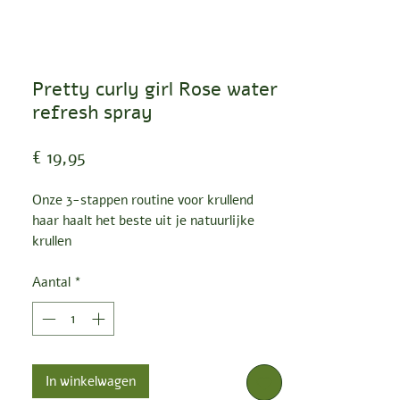
Pretty curly girl Rose water
refresh spray
Prijs
€ 19,95
Onze 3-stappen routine voor krullend
haar haalt het beste uit je natuurlijke
krullen
1. REINIGEN-
2.CONDITIE-3.
Aantal
*
STIJL
Doel
Verfris je haar met ons authentieke 100%
rozenwater en breng je krullen weer tot
leven.
Rozenwater heeft een
PH-
In winkelwagen
waarde
die vergelijkbaar is met die van