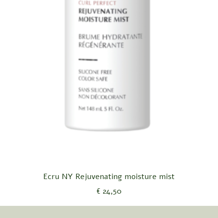
Snel overzicht
Ecru NY Rejuvenating moisture mist
Prijs
€ 24,50