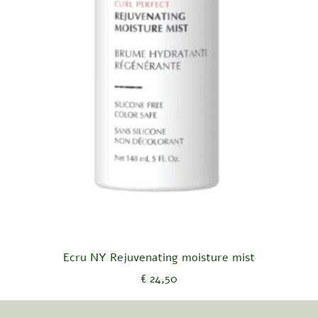
Snel overzicht
Ecru NY Rejuvenating moisture mist
Prijs
€ 24,50