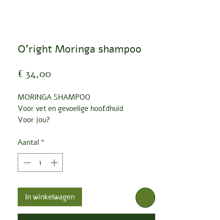
O'right Moringa shampoo
Prijs
€ 34,00
MORINGA SHAMPOO
Voor vet en gevoelige hoofdhuid
Voor jou?
Voor vet haar en een gevoelige
hoofdhuid.
Aantal
*
Zijn talent:
Natuurlijk moringa-zaadextract reinigt
de hoofdhuid grondig en zorgt
tegelijkertijd voor een hoog
In winkelwagen
vochtretentie,
waardoor een natuurlijke beschermende