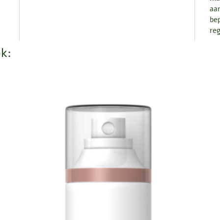
aa
bep
reg
k: