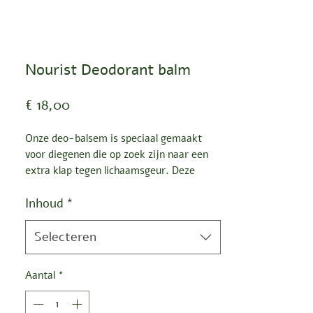
Nourist Deodorant balm
Prijs
€ 18,00
Onze deo-balsem is speciaal gemaakt
voor diegenen die op zoek zijn naar een
extra klap tegen lichaamsgeur. Deze
unieke formule onderscheidt zich, net als
Inhoud
*
zijn roller-tegenhanger, van de rest door
zuiveringszout en alcohol uit te sluiten. In
plaats daarvan bevat het een krachtige
Selecteren
combinatie van natuurlijke
geurbestrijdende middelen.
Aantal
*