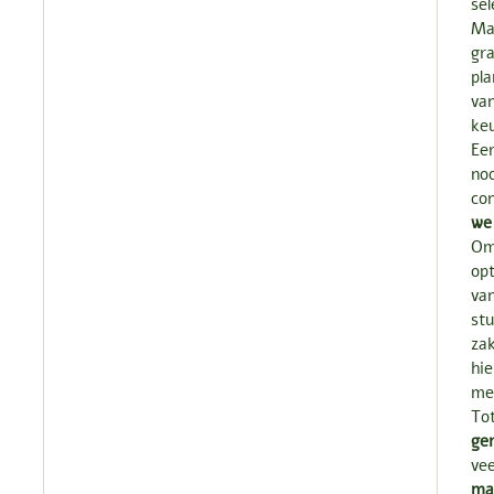
sel
Maa
gra
pla
va
ke
Ee
noo
co
we 
Om
opt
va
stu
zak
hi
mee
Tot
ge
vee
ma