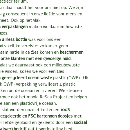
ectiecriterium.
r daar houdt het voor ons niet op. We zijn
ag consequent in onze liefde voor mens en
neet. Ook op het vlak
n
verpakkingen
maken we daarom bewuste
uzes.
n
airless bottle
was voor ons een
dzakelijke vereiste: zo kan er geen
ntaminatie in de fles komen en
beschermen
onze klanten met een gevoelige huid
.
dat we daarnaast ook een milieubewuste
ie wilden, kozen we voor een fles
n
gerecycleerd
ocean waste plastic
(OWP). Elk
k OWP-verpakking verwijdert 4 plastic
ken uit de oceaan en rivieren! We steunen
ermee ook het mooie ReSea Project en helpen
 aan een plasticvrije oceaan.
 slot worden onze etiketten en
100%
recycleerde en FSC kartonnen doosjes
met
l liefde geplooid en gekleefd door een
sociaal
atwerkbedrijf
dat tewerkstelling biedt