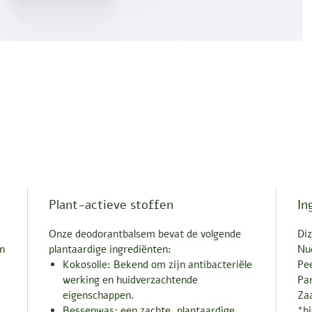
Plant-actieve stoffen
In
Onze deodorantbalsem bevat de volgende
Di
n
plantaardige ingrediënten:
Nuc
Kokosolie: Bekend om zijn antibacteriële
Pee
werking en huidverzachtende
Pa
eigenschappen.
Za
Bessenwas: een zachte, plantaardige
*bi