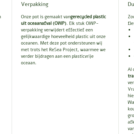
Verpakking
Du
n
Onze pot is gemaakt van
gerecycled plastic
Zo
uit oceaanafval (OWP)
. Elk stuk OWP-
fl
verpakking verwijdert effectief een
gelijkwaardige hoeveelheid plastic uit onze
oceanen. Met deze pot ondersteunen wij
met trots het ReSea Project, waarmee we
verder bijdragen aan een plasticvrije
oceaan.
Al 
tra
ver
Vr
hi
Wan
kou
gro
afk
van