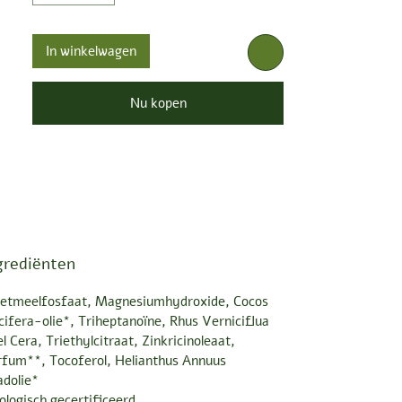
In winkelwagen
Nu kopen
grediënten
zetmeelfosfaat, Magnesiumhydroxide, Cocos
ifera-olie*, Triheptanoïne, Rhus Verniciflua
l Cera, Triethylcitraat, Zinkricinoleaat,
rfum**, Tocoferol, Helianthus Annuus
adolie*
ologisch gecertificeerd