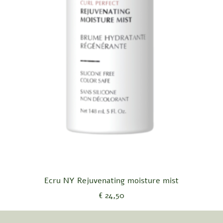
Snel overzicht
Ecru NY Rejuvenating moisture mist
Prijs
€ 24,50