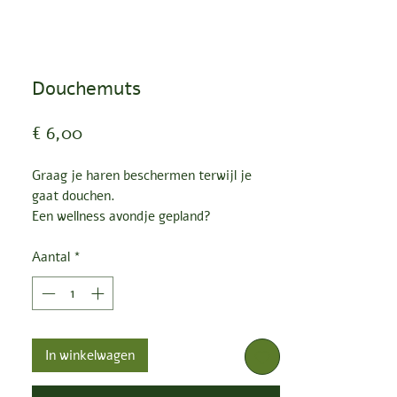
Douchemuts
Prijs
€ 6,00
Graag je haren beschermen terwijl je
gaat douchen.
Een wellness avondje gepland?
In de hottub of je bubbelbad?
Bescherm je haren met deze leuke
Aantal
*
douchemuts
In winkelwagen