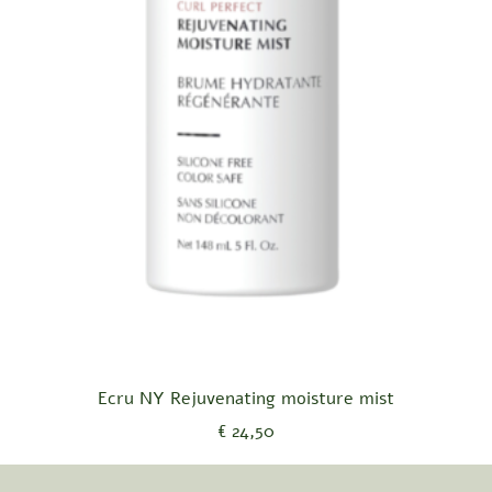
Snel overzicht
Ecru NY Rejuvenating moisture mist
Prijs
€ 24,50