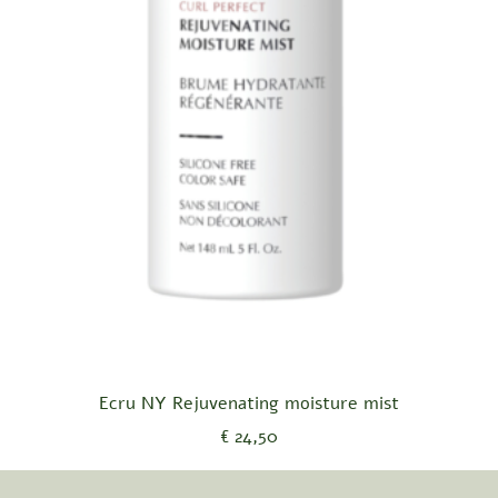
Snel overzicht
Ecru NY Rejuvenating moisture mist
Prijs
€ 24,50