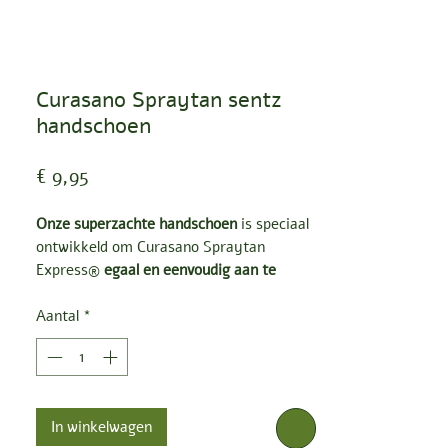
Curasano Spraytan sentz
handschoen
Prijs
€ 9,95
Onze superzachte handschoen
is speciaal
ontwikkeld om Curasano Spraytan
Express®
egaal en eenvoudig aan te
brengen.
Je gebruikt de handschoen om
de tanning spray aan te brengen
Aantal
*
op
plaatsen waar vernevelen moeilijker is
,
zoals de achterkant van je benen, je rug,
of je armen. We kozen voor een
duurzame handschoen die je gewoon kan
In winkelwagen
wassen in de wasmachine.