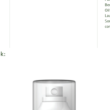
Be
Oil
Lau
Sor
com
k: