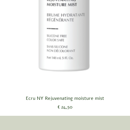
Snel overzicht
Ecru NY Rejuvenating moisture mist
Prijs
€ 24,50