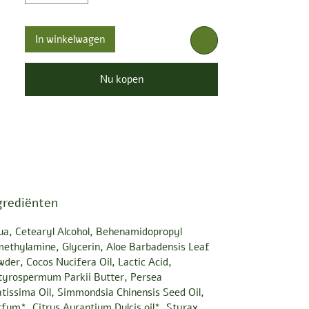
Natuurlijke hydratatie
De hydraterende eigenschappen komen
van aloë vera, sheaboter, kokosnoot- en
In winkelwagen
avocado-olie. Het product creëert een
diepe hydratatie door ingrediënten van
Nu kopen
natuurlijke oorsprong.
grediënten
ua, Cetearyl Alcohol, Behenamidopropyl
ethylamine, Glycerin, Aloe Barbadensis Leaf
der, Cocos Nucifera Oil, Lactic Acid,
tyrospermum Parkii Butter, Persea
tissima Oil, Simmondsia Chinensis Seed Oil,
fum*, Citrus Aurantium Dulcis oil*, Styrax