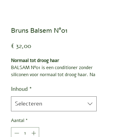
Bruns Balsem N°01
Prijs
€ 32,00
Normaal tot droog haar
BALSAM Nº01 is een conditioner zonder
siliconen voor normaal tot droog haar. Na
gebruik wordt je haar zacht, ontward en
Inhoud
*
vol glans.
Warme geur
De warme geur komt door de combinatie
Selecteren
van kardemom, kokosnoot en
sinaasappel. Aanbrengen en het gevoel
Aantal
*
van versgebakken broodjes ontstaat in de
badkamer.