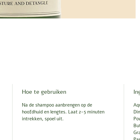
Hoe te gebruiken
In
Na de shampoo aanbrengen op de
Aq
hoofdhuid en lengtes. Laat 2-5 minuten
Dim
intrekken, spoel uit.
Pow
Bu
Gra
Par