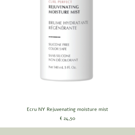
Snel overzicht
Ecru NY Rejuvenating moisture mist
Prijs
€ 24,50