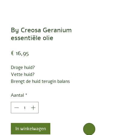
By Creosa Geranium
essentiële olie
Prijs
€ 16,95
Droge huid?
Vette huid?
Brengt de huid terugin balans
littekens
Brengt positieve vibes in de diffuser
Aantal
*
In winkelwagen